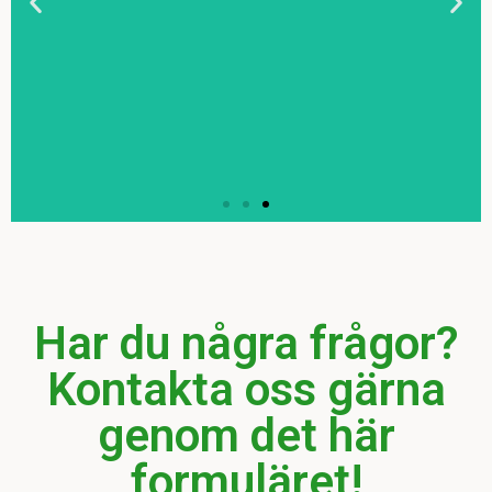
Driva
hundkenne
l
Har du några frågor?
Kontakta oss gärna
Älskar du hundar?
genom det här
Klicka
här
formuläret!