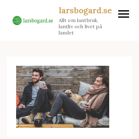
Skip
larsbogard.se
to
Allt om lantbruk,
content
lantliv och livet på
landet