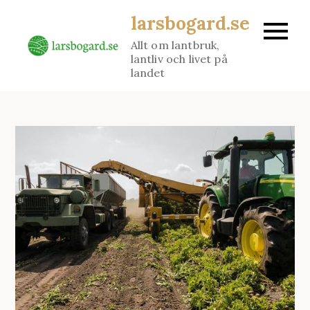
Skip
larsbogard.se
to
Allt om lantbruk,
content
lantliv och livet på
landet