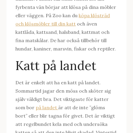
fyrbenta vän börjar att klösa på dina möbler
eller väggen. På Zoo kan du
köpa klösträd
och klösmöbler till din katt
och även
kattlåda, kattsand, halsband, kattmat och
fina matskålar. De har också tillbehör till
hundar, kaniner, marsvin, fiskar och reptiler.
Katt på landet
Det är enkelt att ha en katt på landet.
Sommartid jagar den möss och sköter sig
själv väldigt bra. Det viktigaste för katter
som bor
på landet
är att de inte ”glöms
bort” eller blir tagna för givet. Det är viktigt
att regelbundet kela med och undersöka
katten så att den inte blivit skadad. Vintertid