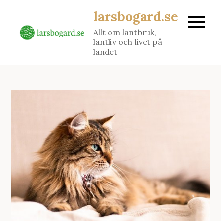
Skip
larsbogard.se
to
Allt om lantbruk,
content
lantliv och livet på
landet