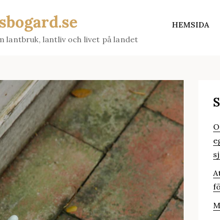
rsbogard.se
HEMSIDA
m lantbruk, lantliv och livet på landet
S
O
e
s
A
f
M