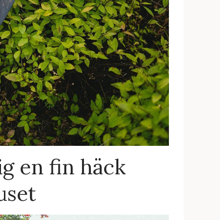
g en fin häck
uset