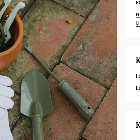
F
H
l
K
L
L
K