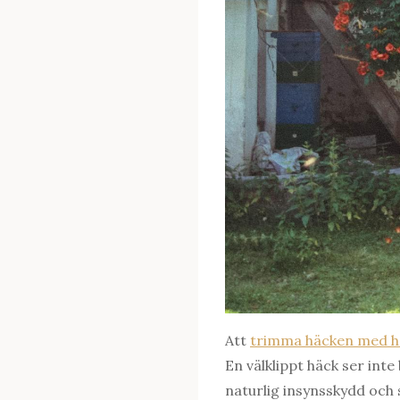
Att
trimma häcken med h
En välklippt häck ser int
naturlig insynsskydd och 