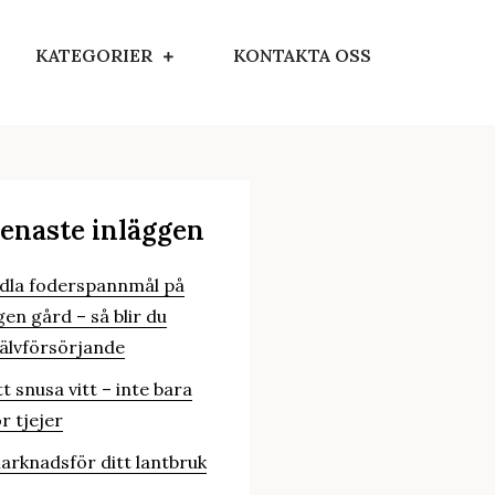
KATEGORIER
KONTAKTA OSS
enaste inläggen
dla foderspannmål på
gen gård – så blir du
jälvförsörjande
tt snusa vitt – inte bara
ör tjejer
arknadsför ditt lantbruk