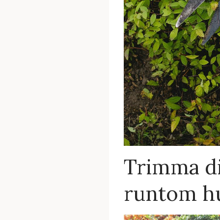
Trimma di
runtom h