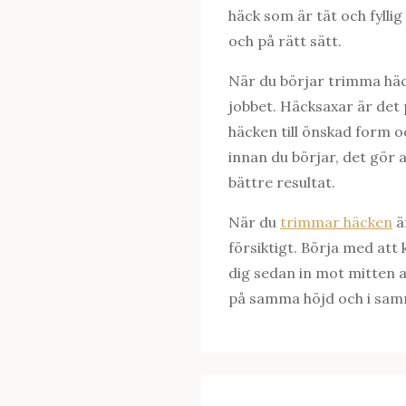
häck som är tät och fylli
och på rätt sätt.
När du börjar trimma häck
jobbet. Häcksaxar är det 
häcken till önskad form oc
innan du börjar, det gör at
bättre resultat.
När du
trimmar häcken
ä
försiktigt. Börja med att
dig sedan in mot mitten 
på samma höjd och i samm